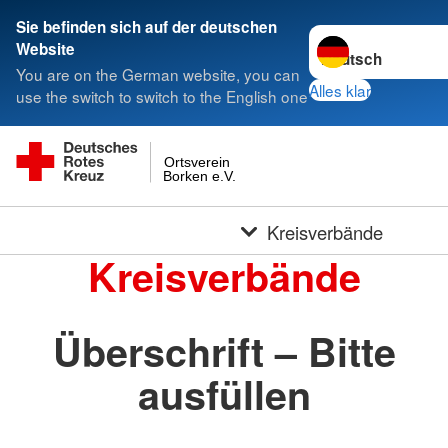
Sie befinden sich auf der deutschen
Sprache wechseln 
Website
You are on the German website, you can
Alles klar
use the switch to switch to the English one
Ortsverein
Borken e.V.
Kreisverbände
Kreisverbände
Überschrift – Bitte
ausfüllen