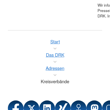
Wir inf
Pressei
DRK. In
Start
Das DRK
Adressen
Kreisverbände