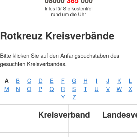
08000
365
000
Infos für Sie kostenfrei
rund um die Uhr
Rotkreuz Kreisverbände
Bitte klicken Sie auf den Anfangsbuchstaben des
gesuchten Kreisverbandes.
A
B
C
D
E
F
G
H
I
J
K
L
M
N
O
P
Q
R
S
T
U
V
W
X
Y
Z
Kreisverband
Landesv