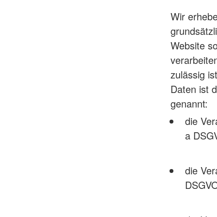
Wir erheb
grundsätzli
Website so
verarbeite
zulässig i
Daten ist 
genannt:
die Ver
a DSG
die Ver
DSGV