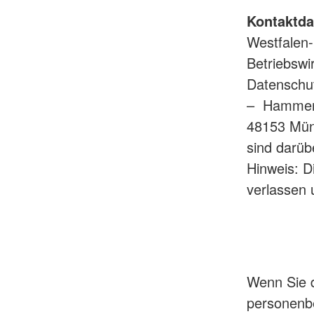
Kontaktda
Westfalen-
Betriebswi
Datenschut
– Hammer 
48153 Mün
sind darüb
Hinweis: D
verlassen 
Wenn Sie d
personenb