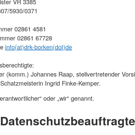
ister VR 3385
 307/5930/0371
mmer 02861 4581
ummer 02861 67728
se
info(at)drk-borken(dot)de
sberechtigte:
er (komm.) Johannes Raap, stellvertretender Vors
 Schatzmeisterin Ingrid Finke-Kemper.
erantwortlicher“ oder „wir“ genannt.
Datenschutzbeauftragt