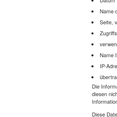
Datum 
Name d
Seite, 
Zugriff
verwen
Name Ih
IP-Adr
übertr
Die Inform
diesen nic
Informatio
Diese Date