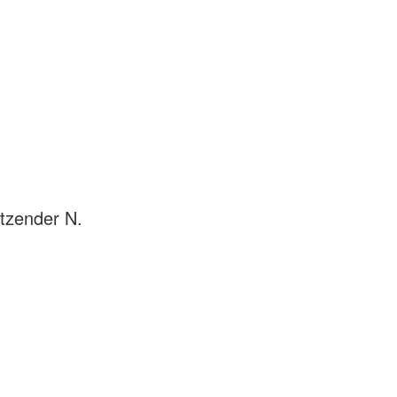
itzender N.
e