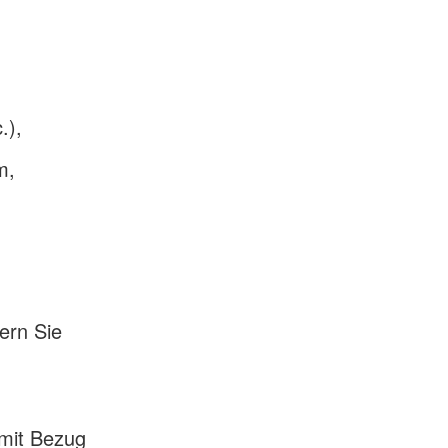
.),
m,
ern Sie
 mit Bezug