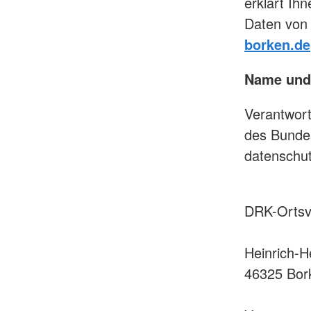
erklärt Ih
Daten von
borken.de
Name und 
Verantwor
des Bunde
datenschut
DRK-Ortsv
Heinrich-He
46325 Bor