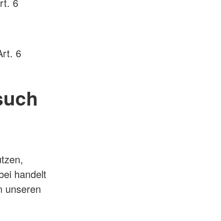
rt. 6
rt. 6
such
utzen,
ei handelt
an unseren