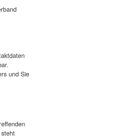
rband
aktdaten
ar.
ers und Sie
reffenden
steht