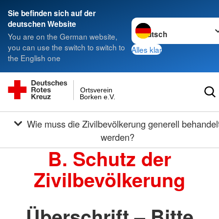
Sie befinden sich auf der
Sprache wechseln zu
deutschen Website
You are on the German website,
you can use the switch to switch to
Alles klar
the English one
Ortsverein
Borken e.V.
Wie muss die Zivilbevölkerung generell behandelt
werden?
B. Schutz der
Zivilbevölkerung
Überschrift – Bitte