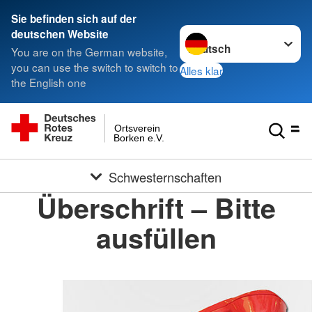
Sie befinden sich auf der
Sprache wechseln zu
deutschen Website
You are on the German website,
you can use the switch to switch to
Alles klar
the English one
Ortsverein
Borken e.V.
Schwesternschaften
Überschrift – Bitte
ausfüllen