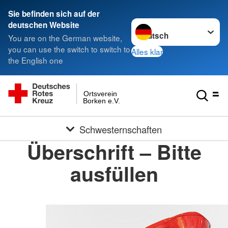
Sie befinden sich auf der
Sprache wechseln zu
deutschen Website
You are on the German website,
you can use the switch to switch to
Alles klar
the English one
Ortsverein
Borken e.V.
Schwesternschaften
Überschrift – Bitte
ausfüllen