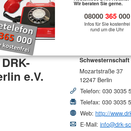
Wir beraten Sie gerne.
08000
365
000
Infos für Sie kostenfrei
rund um die Uhr
 DRK-
Schwesternschaft 
Mozartstraße 37
lin e.V.
12247
Berlin
Telefon:
030 3035 
Telefax:
030 3035 
Web:
http://www.dr
E-Mail:
info@drk-sc