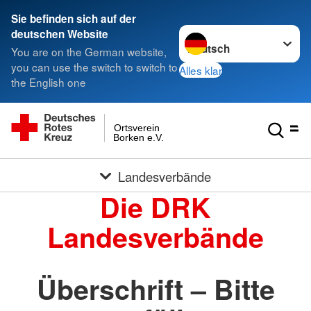
Sie befinden sich auf der
Sprache wechseln zu
deutschen Website
You are on the German website,
you can use the switch to switch to
Alles klar
the English one
Ortsverein
Borken e.V.
Landesverbände
Die DRK
Landesverbände
Überschrift – Bitte