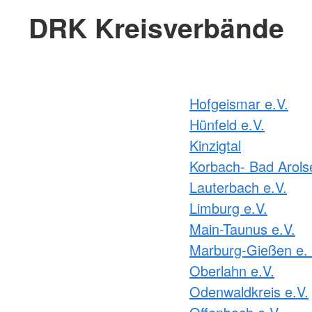
DRK Kreisverbände
Hofgeismar e.V.
Hünfeld e.V.
Kinzigtal
Korbach- Bad Arols
Lauterbach e.V.
Limburg e.V.
Main-Taunus e.V.
Marburg-Gießen e. 
Oberlahn e.V.
Odenwaldkreis e.V.