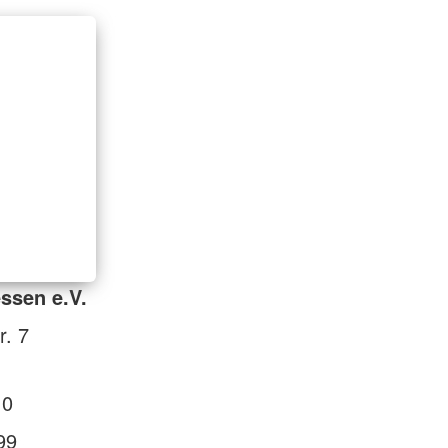
ssen e.V.
r. 7
 0
99