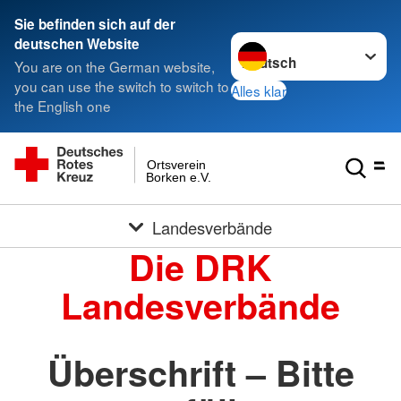
Sie befinden sich auf der
Sprache wechseln zu
deutschen Website
You are on the German website,
you can use the switch to switch to
Alles klar
the English one
Ortsverein
Borken e.V.
Landesverbände
Die DRK
Landesverbände
Überschrift – Bitte