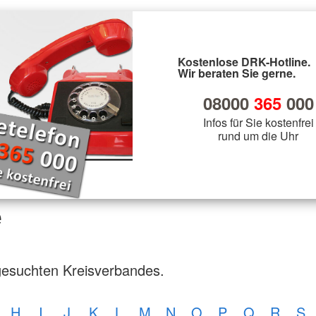
Kostenlose DRK-Hotline.
Wir beraten Sie gerne.
08000
365
000
Infos für Sie kostenfrei
rund um die Uhr
e
gesuchten Kreisverbandes.
H
I
J
K
L
M
N
O
P
Q
R
S