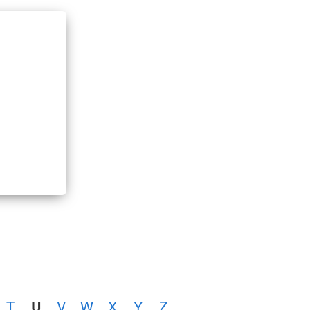
T
U
V
W
X
Y
Z