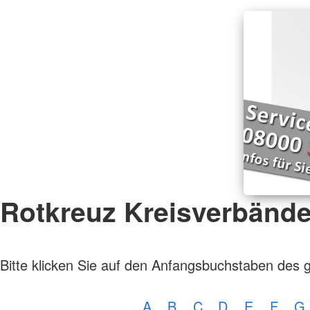
Rotkreuz Kreisverbänd
Bitte klicken Sie auf den Anfangsbuchstaben des 
A
B
C
D
E
F
G