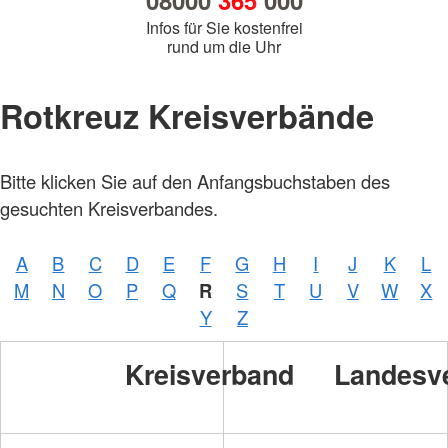
08000
365
000
Infos für Sie kostenfrei
rund um die Uhr
Rotkreuz Kreisverbände
Bitte klicken Sie auf den Anfangsbuchstaben des
gesuchten Kreisverbandes.
A
B
C
D
E
F
G
H
I
J
K
L
M
N
O
P
Q
R
S
T
U
V
W
X
Y
Z
Kreisverband
Landesv