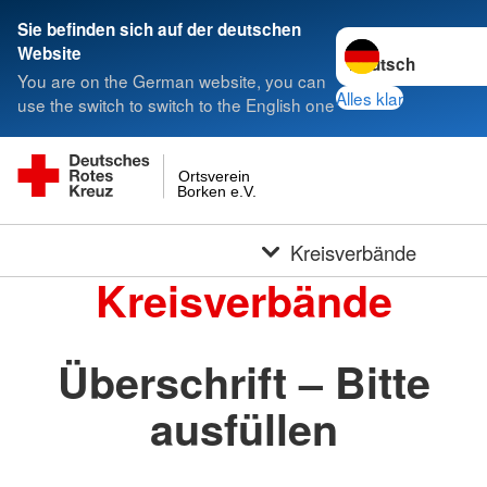
Sie befinden sich auf der deutschen
Sprache wechseln 
Website
You are on the German website, you can
Alles klar
use the switch to switch to the English one
Ortsverein
Borken e.V.
Kreisverbände
Kreisverbände
Überschrift – Bitte
ausfüllen