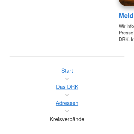
Meld
Wir inf
Pressei
DRK. In
Start
Das DRK
Adressen
Kreisverbände