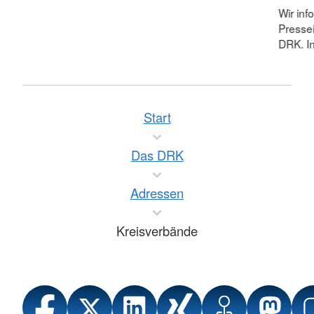
Wir inf
Pressei
DRK. In
Start
Das DRK
Adressen
Kreisverbände