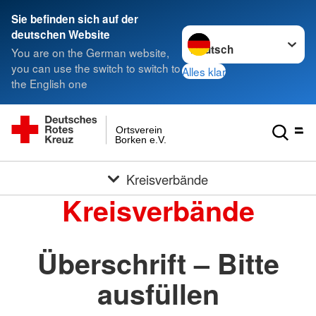
Sie befinden sich auf der
Sprache wechseln zu
deutschen Website
You are on the German website,
you can use the switch to switch to
Alles klar
the English one
Ortsverein
Borken e.V.
Kreisverbände
Kreisverbände
Überschrift – Bitte
ausfüllen