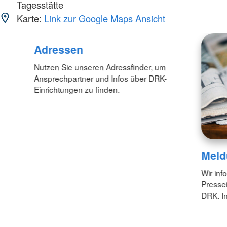
Tagesstätte
Karte:
Link zur Google Maps Ansicht
Adressen
Nutzen Sie unseren Adressfinder, um
Ansprechpartner und Infos über DRK-
Einrichtungen zu finden.
Meld
Wir inf
Pressei
DRK. In