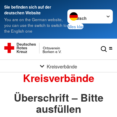
Sie befinden sich auf der
Sprache wechseln zu
deutschen Website
You are on the German website,
you can use the switch to switch to
Alles klar
the English one
Ortsverein
Borken e.V.
Kreisverbände
Kreisverbände
Überschrift – Bitte
ausfüllen