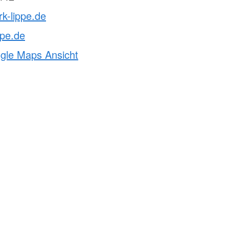
rk-lippe.de
ppe.de
ogle Maps Ansicht