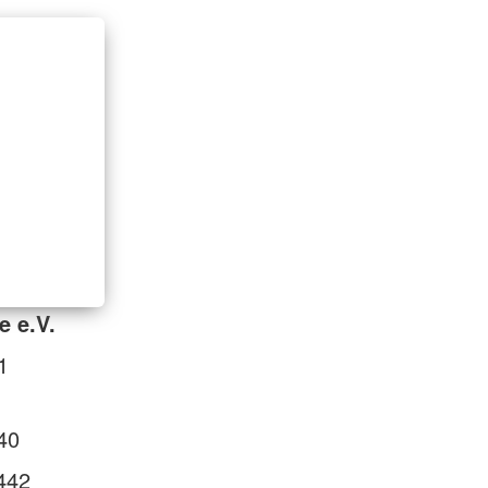
e e.V.
1
40
442