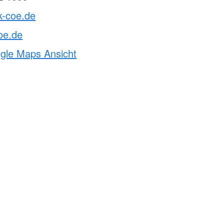
k-coe.de
oe.de
ogle Maps Ansicht