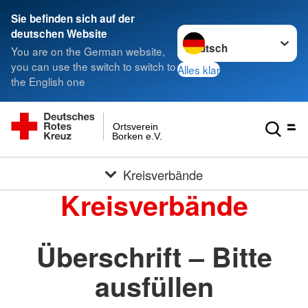
Sie befinden sich auf der
Sprache wechseln zu
deutschen Website
You are on the German website,
you can use the switch to switch to
Alles klar
the English one
Ortsverein
Borken e.V.
Kreisverbände
Kreisverbände
Überschrift – Bitte
ausfüllen