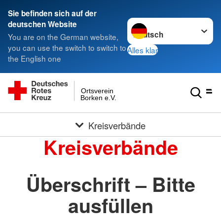
Sie befinden sich auf der
Sprache wechseln zu
deutschen Website
You are on the German website,
you can use the switch to switch to
Alles klar
the English one
Ortsverein
Borken e.V.
Kreisverbände
Kreisverbände
Überschrift – Bitte
ausfüllen