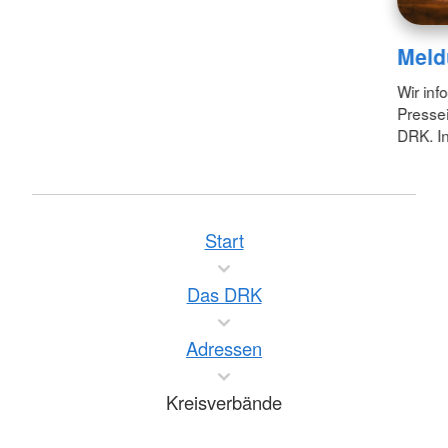
Meld
Wir inf
Pressei
DRK. In
Start
Das DRK
Adressen
Kreisverbände