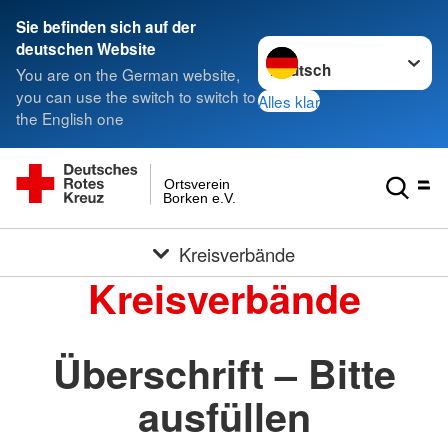
Sie befinden sich auf der
Sprache wechseln zu
deutschen Website
You are on the German website,
you can use the switch to switch to
Alles klar
the English one
Ortsverein
Borken e.V.
Kreisverbände
Kreisverbände
Überschrift – Bitte
ausfüllen