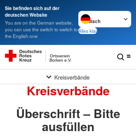
Sie befinden sich auf der
Sprache wechseln zu
deutschen Website
You are on the German website,
you can use the switch to switch to
Alles klar
the English one
Ortsverein
Borken e.V.
Kreisverbände
Kreisverbände
Überschrift – Bitte
ausfüllen