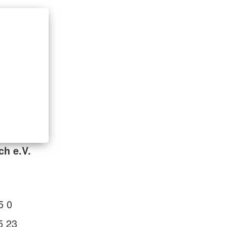
ch e.V.
5 0
5 23