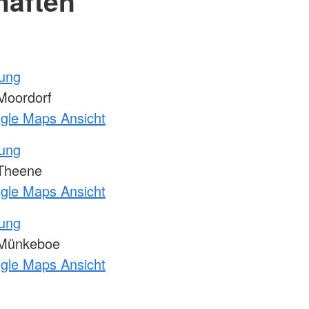
haften
tung
Moordorf
ogle Maps Ansicht
tung
Theene
ogle Maps Ansicht
tung
 Münkeboe
ogle Maps Ansicht