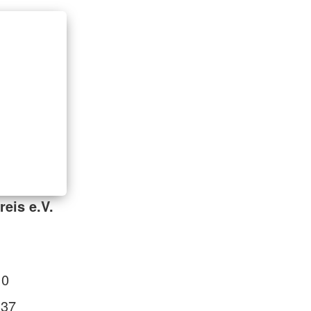
reis e.V.
 0
 37