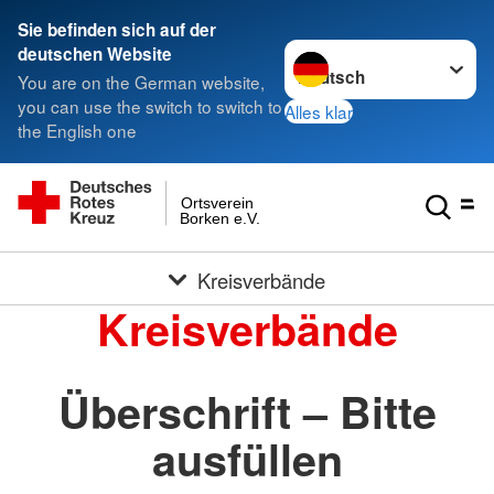
Sie befinden sich auf der
Sprache wechseln zu
deutschen Website
You are on the German website,
you can use the switch to switch to
Alles klar
the English one
Ortsverein
Borken e.V.
Kreisverbände
Kreisverbände
Überschrift – Bitte
ausfüllen