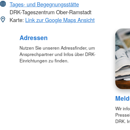
Tages- und Begegnungsstätte
DRK-Tageszentrum Ober-Ramstadt
Karte:
Link zur Google Maps Ansicht
Adressen
Nutzen Sie unseren Adressfinder, um
Ansprechpartner und Infos über DRK-
Einrichtungen zu finden.
Meld
Wir inf
Pressei
DRK. In