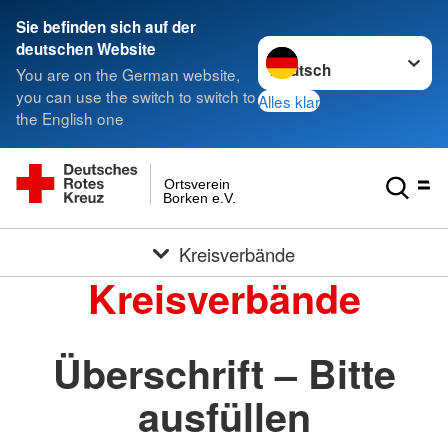
Sie befinden sich auf der
Sprache wechseln zu
deutschen Website
You are on the German website,
you can use the switch to switch to
Alles klar
the English one
Ortsverein
Borken e.V.
Kreisverbände
Kreisverbände
Überschrift – Bitte
ausfüllen