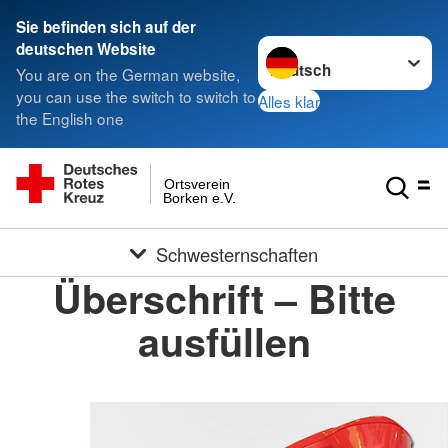
Sie befinden sich auf der
Sprache wechseln zu
deutschen Website
You are on the German website,
you can use the switch to switch to
Alles klar
the English one
Ortsverein
Borken e.V.
Schwesternschaften
Überschrift – Bitte
ausfüllen