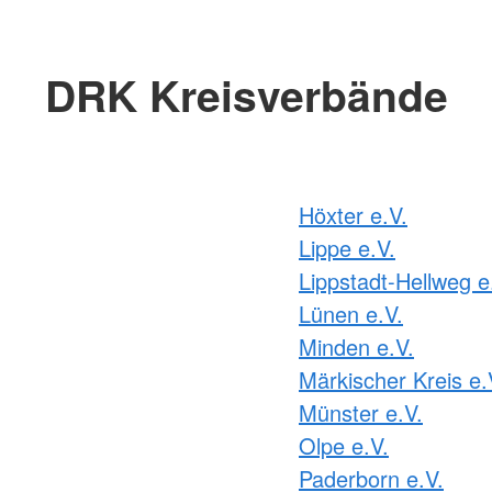
DRK Kreisverbände
Höxter e.V.
Lippe e.V.
Lippstadt-Hellweg e
Lünen e.V.
Minden e.V.
Märkischer Kreis e.
Münster e.V.
Olpe e.V.
Paderborn e.V.