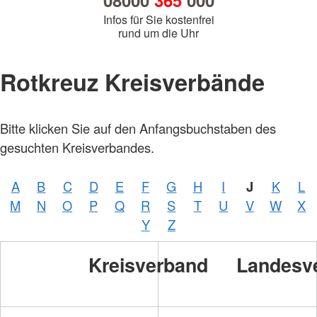
08000
365
000
Infos für Sie kostenfrei
rund um die Uhr
Rotkreuz Kreisverbände
Bitte klicken Sie auf den Anfangsbuchstaben des
gesuchten Kreisverbandes.
A
B
C
D
E
F
G
H
I
J
K
L
M
N
O
P
Q
R
S
T
U
V
W
X
Y
Z
Kreisverband
Landesv