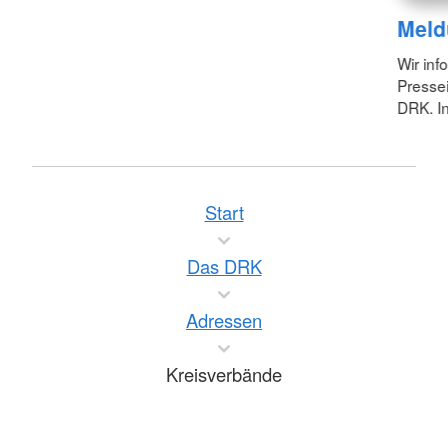
Meld
Wir inf
Pressei
DRK. In
Start
Das DRK
Adressen
Kreisverbände