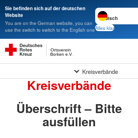
Sie befinden sich auf der deutschen
Sprache wechseln 
Website
You are on the German website, you can
Alles klar
use the switch to switch to the English one
Ortsverein
Borken e.V.
Kreisverbände
Kreisverbände
Überschrift – Bitte
ausfüllen