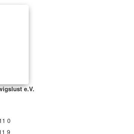
igslust e.V.
11 0
11 9