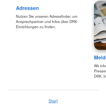
Adressen
Nutzen Sie unseren Adressfinder, um
Ansprechpartner und Infos über DRK-
Einrichtungen zu finden.
Meld
Wir inf
Pressei
DRK. In
Start