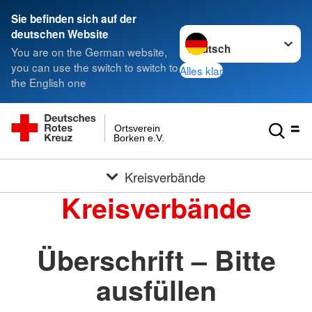
Sie befinden sich auf der
Sprache wechseln zu
deutschen Website
You are on the German website,
you can use the switch to switch to
Alles klar
the English one
Ortsverein
Borken e.V.
Kreisverbände
Kreisverbände
Überschrift – Bitte
ausfüllen