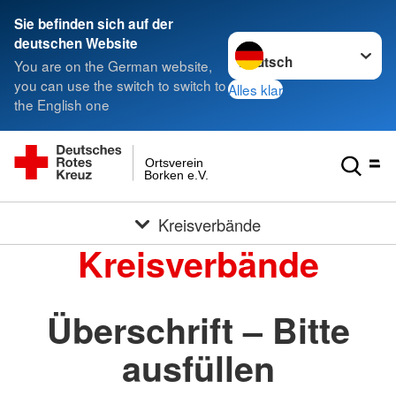
Sie befinden sich auf der
Sprache wechseln zu
deutschen Website
You are on the German website,
you can use the switch to switch to
Alles klar
the English one
Ortsverein
Borken e.V.
Kreisverbände
Kreisverbände
Überschrift – Bitte
ausfüllen